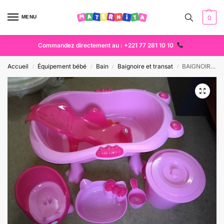
MENU
0
Commandez directement au : +221 77 281 10 10
Accueil
Équipement bébé
Bain
Baignoire et transat
BAIGNOIRE COMPLETE 6PCS ROSE
/
/
/
/