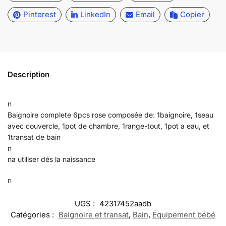
Pinterest
LinkedIn
Email
Copier
Description
n
Baignoire complete 6pcs rose composée de: 1baignoire, 1seau
avec couvercle, 1pot de chambre, 1range-tout, 1pot a eau, et
1transat de bain
n
na utiliser dés la naissance
n
UGS :
42317452aadb
Catégories :
Baignoire et transat
,
Bain
,
Équipement bébé