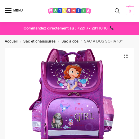
MENU
0
Commandez directement au : +221 77 281 10 10
Accueil
Sac et chaussures
Sac à dos
SAC A DOS SOFIA 10″
/
/
/