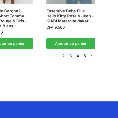
le Garçon2
Ensemble Bébé Fille
 Short Tommy
Hello Kitty Rose & Jean –
 Rouge & Gris –
KIABI Maternita dakar
à 8 ans
CFA
9.500
00
uter au panier
Ajouter au panier
1
2
3
4
5