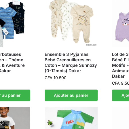
arboteuses
Ensemble 3 Pyjamas
Lot de 
on – Thème
Bébé Grenouilleres en
Bébé Fil
 & Aventure
Coton – Marque Sunnozy
Motifs F
Dakar
(0-12mois) Dakar
Animaux
Dakar
CFA
10.500
CFA
9.5
r au panier
Ajouter au panier
Ajo