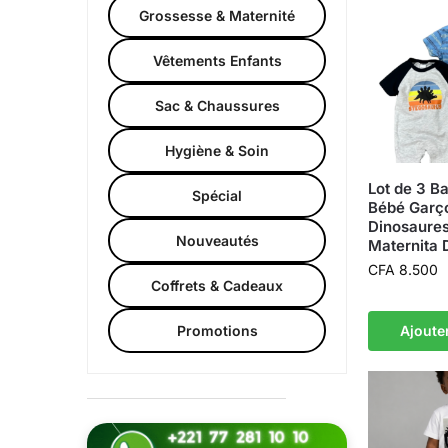
Grossesse & Maternité
Vêtements Enfants
Sac & Chaussures
Hygiène & Soin
Lot de 3 B
Spécial
Bébé Garç
Dinosaures
Nouveautés
Maternita 
CFA
8.500
Coffrets & Cadeaux
Ajoute
Promotions