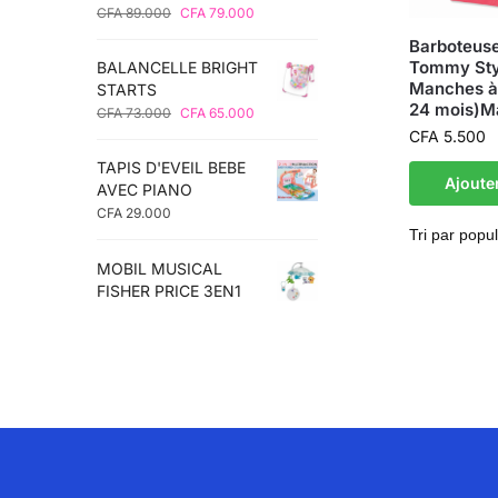
CFA
89.000
CFA
79.000
Barboteuse
Tommy Sty
BALANCELLE BRIGHT
Manches à 
STARTS
24 mois)Ma
CFA
73.000
CFA
65.000
CFA
5.500
TAPIS D'EVEIL BEBE
Ajoute
AVEC PIANO
CFA
29.000
MOBIL MUSICAL
FISHER PRICE 3EN1