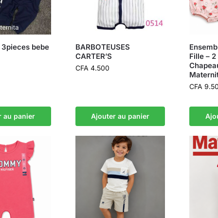
 3pieces bebe
BARBOTEUSES
Ensembl
CARTER’S
Fille – 
Chapeau
CFA
4.500
Materni
CFA
9.5
r au panier
Ajouter au panier
Ajo