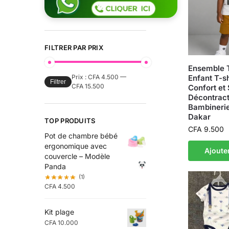
FILTRER PAR PRIX
Ensemble 
Enfant T-sh
Prix :
CFA 4.500
—
Filtrer
CFA 15.500
Confort et 
Décontract
Bambinerie
Dakar
TOP PRODUITS
CFA
9.500
Pot de chambre bébé
ergonomique avec
Ajoute
couvercle – Modèle
Panda
(1)
CFA
4.500
Kit plage
CFA
10.000