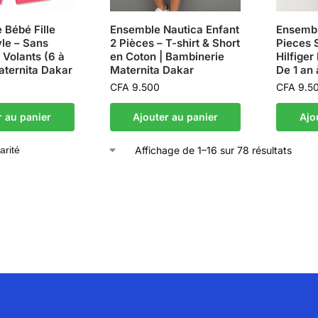
 Bébé Fille
Ensemble Nautica Enfant
Ensemb
le – Sans
2 Pièces – T-shirt & Short
Pieces
Volants (6 à
en Coton | Bambinerie
Hilfiger
ternita Dakar
Maternita Dakar
De 1 an 
CFA
9.500
CFA
9.5
r au panier
Ajouter au panier
Ajo
Affichage de 1–16 sur 78 résultats