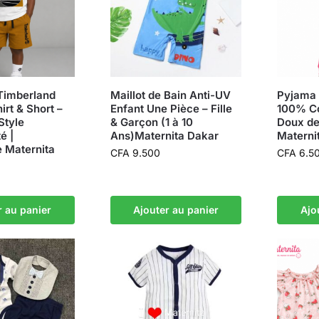
Timberland
Maillot de Bain Anti-UV
Pyjama 
irt & Short –
Enfant Une Pièce – Fille
100% Co
Style
& Garçon (1 à 10
Doux de 
é |
Ans)Maternita Dakar
Materni
 Maternita
CFA
9.500
CFA
6.5
r au panier
Ajouter au panier
Ajo