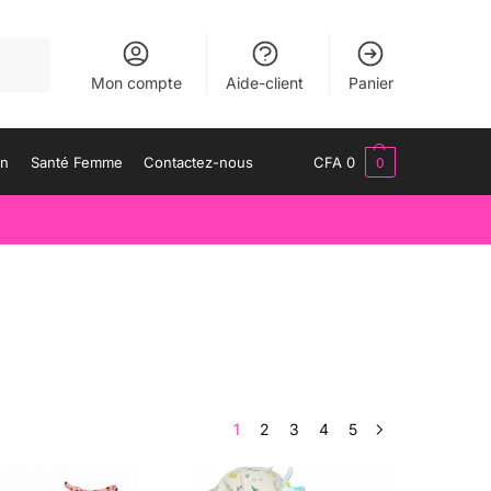
herche
Mon compte
Aide-client
Panier
an
Santé Femme
Contactez-nous
CFA
0
0
1
2
3
4
5