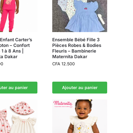
Enfant Carter’s
Ensemble Bébé Fille 3
ton – Confort
Pièces Robes & Bodies
1 à 8 Ans |
Fleuris – Bambinerie
ta Dakar
Maternita Dakar
00
CFA
12.500
uter au panier
Ajouter au panier