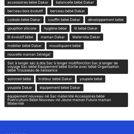
accessoires bébé Dakar
balancelle bébé Dakar
berceau bois évolutif
berceau bébé Dakar
cododo bébé Dakar
couffin bébé Dakar
développement bébé
goupillon silicone
hygiène bébé
lit bébé Dakar
lit évolutif bébé
maman Dakar
Maternita Dakar
mobilier bébé Dakar
moustiquaire bébé
nouvelle maman Sénégal
Sac à langer sac à dos Sac à langer multifonction Sac à langer de
voyage Sac bébé Équipement bébé Sortie avec bébé Organisation
bébé Trousseau de naissance
sommeil bébé
trotteur bébé Dakar
youpala bébé
youpala Dakar
équipement bébé Dakar
équipement nouveau-né Sac maternité Accessoires bébé
Puériculture Bébé Nouveau-né Jeune maman Future maman
Maternité