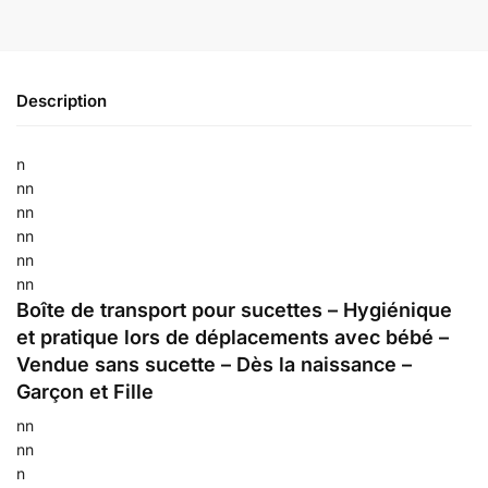
Description
n
nn
nn
nn
nn
nn
Boîte de transport pour sucettes – Hygiénique
et pratique lors de déplacements avec bébé –
Vendue sans sucette – Dès la naissance –
Garçon et Fille
nn
nn
n