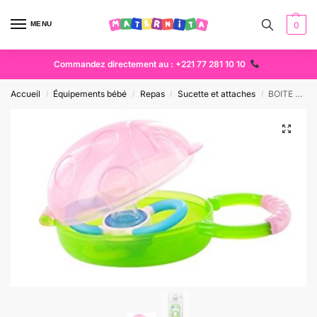
MENU
0
Commandez directement au : +221 77 281 10 10
Accueil
Équipements bébé
Repas
Sucette et attaches
BOITE COCCINELLE A SUCETTE
/
/
/
/