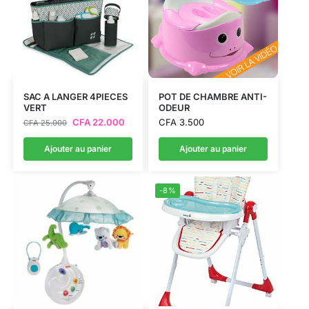
SAC A LANGER 4PIECES
POT DE CHAMBRE ANTI-
VERT
ODEUR
CFA
22.000
CFA
3.500
CFA
25.000
Ajouter au panier
Ajouter au panier
-8%