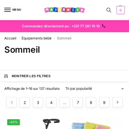
MENU
0
Commandez directement au : +221 77 281 10 10
Accueil
Équipements bébé
Sommeil
/
/
Sommeil
MONTRER LES FILTRES
Affichage de 1–16 sur 137 résultats
1
2
3
4
…
7
8
9
-40%