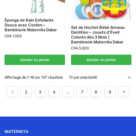
Éponge de Bain Exfoliante
Douce avec Cordon –
Set de Hochet Bébé Anneau
Bambinerie Maternita Dakar
Dentition – Jouets d’Éveil
CFA
1.500
Colorés dès 3 Mois |
Bambinerie Maternita Dakar
CFA
5.500
Ajouter au panier
Ajouter au panier
Affichage de 1–16 sur 137 résultats
1
2
3
4
…
7
8
9
MATERNITA