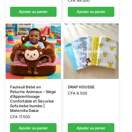
CFA
49.000
Ajouter au panier
Ajouter au panier
Fauteuil Bébé en
DRAP HOUSSE
Peluche Animaux – Siège
CFA
6.500
d’Apprentissage
Confortable et Sécurisé
Sofa bebe bumbo |
Maternita Dakar
CFA
17.500
Ajouter au panier
Ajouter au panier