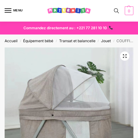
MENU
0
Commandez directement au : +221 77 281 10 10
Accueil
Équipement bébé
Transat et balancelle
Jouet
COUFFIN BALANCELLE ELECTRIQUE 3en1
/
/
/
/