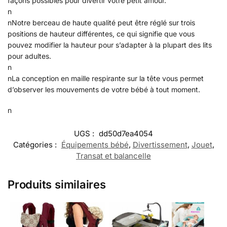
façons possibles pour divertir votre petit amour.
n
n
Notre berceau de haute qualité peut être réglé sur trois
positions de hauteur différentes, ce qui signifie que vous
pouvez modifier la hauteur pour s’adapter à la plupart des lits
pour adultes.
n
n
La conception en maille respirante sur la tête vous permet
d’observer les mouvements de votre bébé à tout moment.
n
UGS :
dd50d7ea4054
Catégories :
Équipements bébé
,
Divertissement
,
Jouet
,
Transat et balancelle
Produits similaires