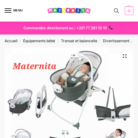
MENU
0
Commandez directement au : +221 77 281 10 10
Accueil
Équipements bébé
Transat et balancelle
Divertissement
J
/
/
/