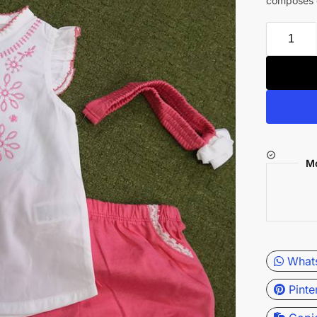
composés 
Mo
What
Pinte