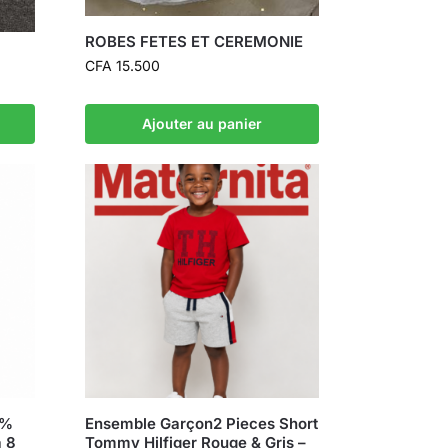
ROBES FETES ET CEREMONIE
CFA
15.500
Ajouter au panier
0%
Ensemble Garçon2 Pieces Short
à 8
Tommy Hilfiger Rouge & Gris –