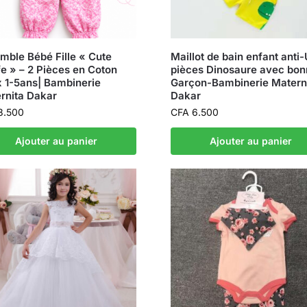
mble Bébé Fille « Cute
Maillot de bain enfant anti
fe » – 2 Pièces en Coton
pièces Dinosaure avec bon
 1-5ans| Bambinerie
Garçon-Bambinerie Matern
rnita Dakar
Dakar
8.500
CFA
6.500
Ajouter au panier
Ajouter au panier