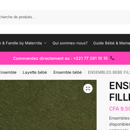
Rec
 & Famille by Maternita
Qui sommes-nous?
Guide Bébé & Mam
Commandez directement au : +221 77 281 10 10
Ensemble
Layette bébé
Ensemble bébé
ENSEMBLES BEBE FIL
/
/
/
ENS
FILL
CFA
9.5
Ensembles 
disponible