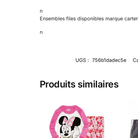
n
Ensembles files disponibles marque cart
n
UGS :
756b1dadec5e
Ca
Produits similaires