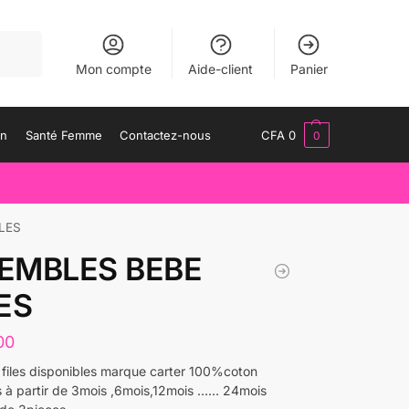
herche
Mon compte
Aide-client
Panier
an
Santé Femme
Contactez-nous
CFA
0
0
LES
EMBLES BEBE
ES
00
files disponibles marque carter 100%coton
s à partir de 3mois ,6mois,12mois …… 24mois