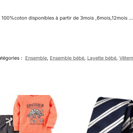
er 100%coton disponibles à partir de 3mois ,6mois,12moi
tégories :
Ensemble
,
Ensemble bébé
,
Layette bébé
,
Vêtem