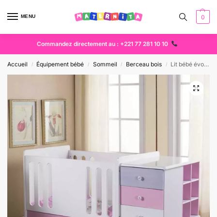
MENU
0
Commandez directement au : +221 77 281 10 10
Accueil
Équipement bébé
Sommeil
Berceau bois
Lit bébé évolutif avec commode et tiroirs transformable| Maternita
/
/
/
/