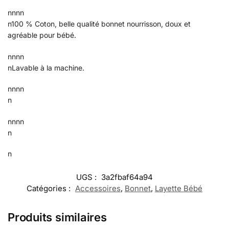
nnnn
n100 % Coton, belle qualité bonnet nourrisson, doux et
agréable pour bébé.
nnnn
nLavable à la machine.
nnnn
n
nnnn
n
n
UGS :
3a2fbaf64a94
Catégories :
Accessoires
,
Bonnet
,
Layette Bébé
Produits similaires