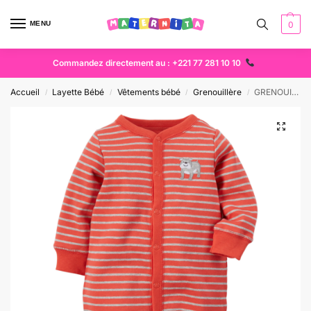
MENU
0
Commandez directement au : +221 77 281 10 10
Accueil
Layette Bébé
Vêtements bébé
Grenouillère
GRENOUILLERE COTON CARTERS A RAYURES ORANGES
/
/
/
/