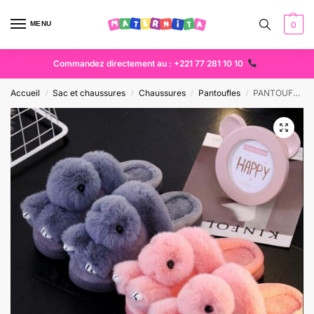
MENU
0
Commandez directement au : +221 77 281 10 10
Accueil
Sac et chaussures
Chaussures
Pantoufles
PANTOUFLES
/
/
/
/