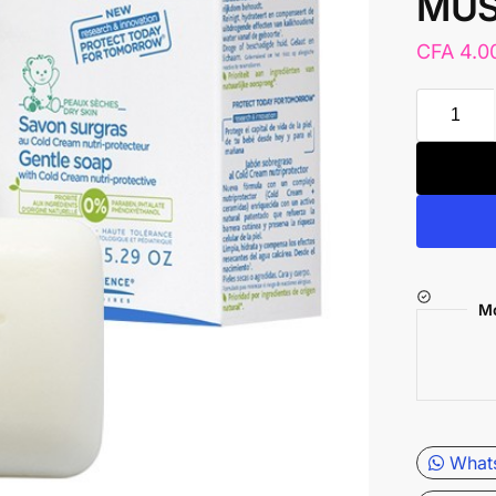
MUS
CFA
4.0
Mo
What