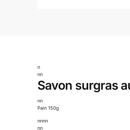
n
nn
Savon surgras a
nn
Pain 150g
nnnn
nn