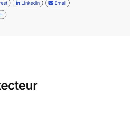
rest
LinkedIn
Email
er
tecteur