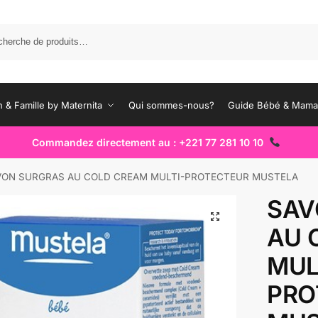
Rec
 & Famille by Maternita
Qui sommes-nous?
Guide Bébé & Mam
Commandez directement au : +221 77 281 10 10
VON SURGRAS AU COLD CREAM MULTI-PROTECTEUR MUSTELA
SAV
AU 
MUL
PRO