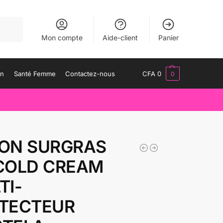
herche
Mon compte
Aide-client
Panier
an
Santé Femme
Contactez-nous
CFA
0
0
ON SURGRAS
COLD CREAM
TI-
TECTEUR