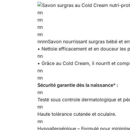
nn
nn
nn
nn
nnnnSavon nourrissant surgras bébé et enf
• Nettoie efficacement et en douceur les 
nn
• Grâce au Cold Cream, il nourrit et compe
nn
nn
Sécurité garantie dès la naissance
*
:
nn
Testé sous controle dermatologique et péd
nn
Haute tolérance cutanée et oculaire.
nn
Hypoallergénique – Formulé pour minimiser