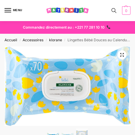
MENU
0
Commandez directement au : +221 77 281 10 10
Accueil
Accessoires
klorane
Lingettes Bébé Douces au Calendula – Klorane (Lot de 70) Dakar
/
/
/