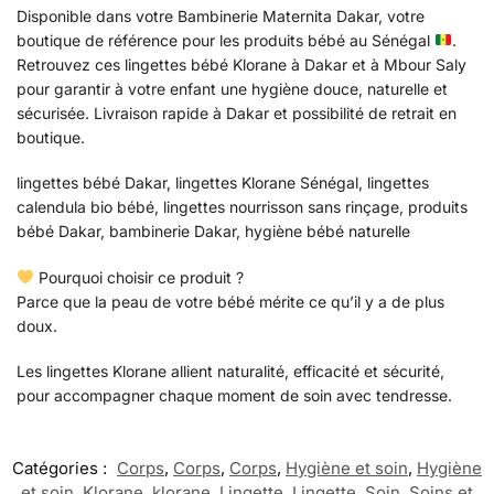
Disponible dans votre Bambinerie Maternita Dakar, votre
boutique de référence pour les produits bébé au Sénégal
.
Retrouvez ces lingettes bébé Klorane à Dakar et à Mbour Saly
pour garantir à votre enfant une hygiène douce, naturelle et
sécurisée. Livraison rapide à Dakar et possibilité de retrait en
boutique.
lingettes bébé Dakar, lingettes Klorane Sénégal, lingettes
calendula bio bébé, lingettes nourrisson sans rinçage, produits
bébé Dakar, bambinerie Dakar, hygiène bébé naturelle
Pourquoi choisir ce produit ?
Parce que la peau de votre bébé mérite ce qu’il y a de plus
doux.
Les lingettes Klorane allient naturalité, efficacité et sécurité,
pour accompagner chaque moment de soin avec tendresse.
Catégories :
Corps
,
Corps
,
Corps
,
Hygiène et soin
,
Hygiène
et soin
,
Klorane
,
klorane
,
Lingette
,
Lingette
,
Soin
,
Soins et