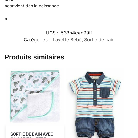
nconvient dés la naissance
n
UGS :
533b4ced99ff
Catégories :
Layette Bébé
,
Sortie de bain
Produits similaires
SORTIE DE BAIN AVEC