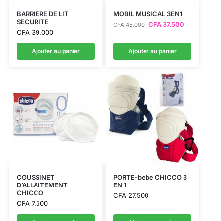
BARRIERE DE LIT
MOBIL MUSICAL 3EN1
SECURITE
CFA
37.500
CFA
45.000
CFA
39.000
Ajouter au panier
Ajouter au panier
COUSSINET
PORTE-bebe CHICCO 3
D’ALLAITEMENT
EN 1
CHICCO
CFA
27.500
CFA
7.500