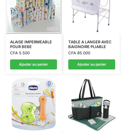
ALAISE IMPERMEABLE
TABLE A LANGER AVEC
POUR BEBE
BAIGNOIRE PLIABLE
CFA
5.500
CFA
85.000
Ajouter au panier
Ajouter au panier