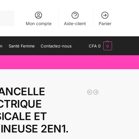
herche
Mon compte
Aide-client
Panier
an
Santé Femme
Contactez-nous
CFA
0
0
ANCELLE
CTRIQUE
ICALE ET
INEUSE 2EN1.