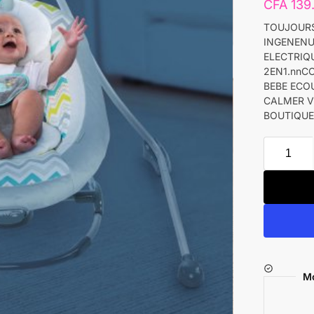
CFA
139
TOUJOUR
INGENENU
ELECTRIQ
2EN1.nnC
BEBE ECO
CALMER V
BOUTIQUE
Mo