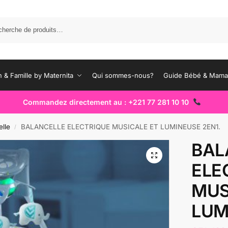
Rec
 & Famille by Maternita
Qui sommes-nous?
Guide Bébé & Mam
Commandez directement au : +221 77 281 10 10
elle
BALANCELLE ELECTRIQUE MUSICALE ET LUMINEUSE 2EN1.
/
BAL
ELE
MUS
LUM