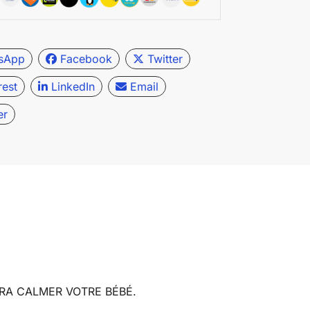
sApp
Facebook
Twitter
rest
LinkedIn
Email
er
RA CALMER VOTRE BÉBÉ.