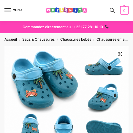
MENU
0
Commandez directement au : +221 77 281 10 10
Accueil
Sacs & Chaussures
Chaussures bébés
Chaussures enfant
/
/
/