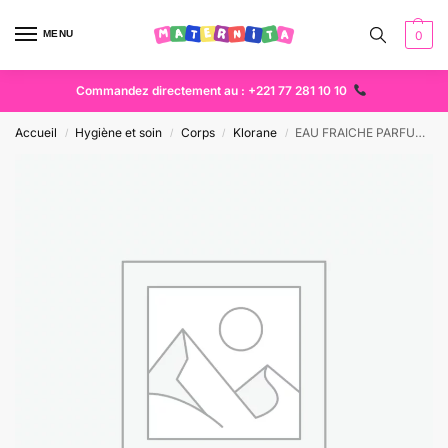
MENU
0
Commandez directement au : +221 77 281 10 10
Accueil
Hygiène et soin
Corps
Klorane
EAU FRAICHE PARFUMEE KLORANE
/
/
/
/