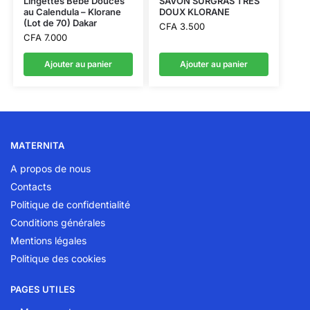
Lingettes Bébé Douces
SAVON SURGRAS TRES
au Calendula – Klorane
DOUX KLORANE
(Lot de 70) Dakar
CFA
3.500
CFA
7.000
Ajouter au panier
Ajouter au panier
MATERNITA
A propos de nous
Contacts
Politique de confidentialité
Conditions générales
Mentions légales
Politique des cookies
PAGES UTILES