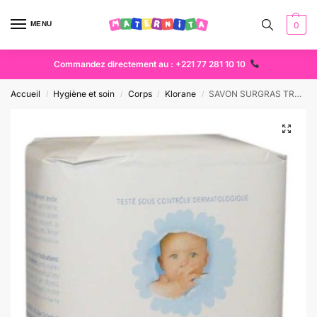
MENU
0
Commandez directement au : +221 77 281 10 10
Accueil
Hygiène et soin
Corps
Klorane
SAVON SURGRAS TRES DOUX KLORANE
/
/
/
/