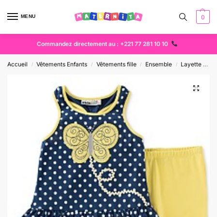
MENU
0
Commandez directement au : +221 77 281 10 10
Accueil
Vêtements Enfants
Vêtements fille
Ensemble
Layette bébé
/
/
/
/