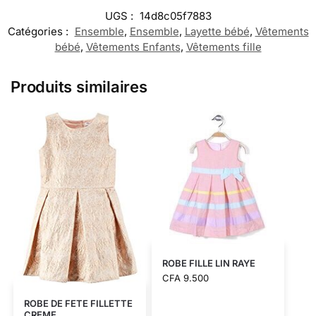
UGS :
14d8c05f7883
Catégories :
Ensemble
,
Ensemble
,
Layette bébé
,
Vêtements
bébé
,
Vêtements Enfants
,
Vêtements fille
Produits similaires
ROBE FILLE LIN RAYE
CFA
9.500
ROBE DE FETE FILLETTE
CREME