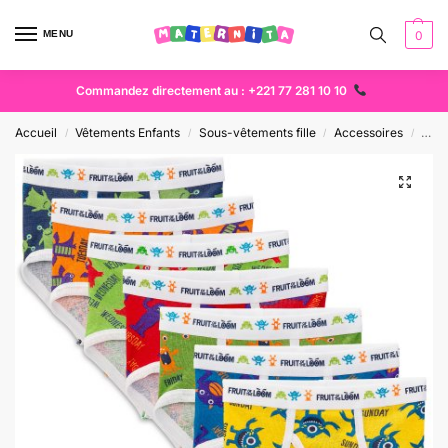
MENU
0
Commandez directement au : +221 77 281 10 10
Accueil
Vêtements Enfants
Sous-vêtements fille
Accessoires
LOT
/
/
/
/