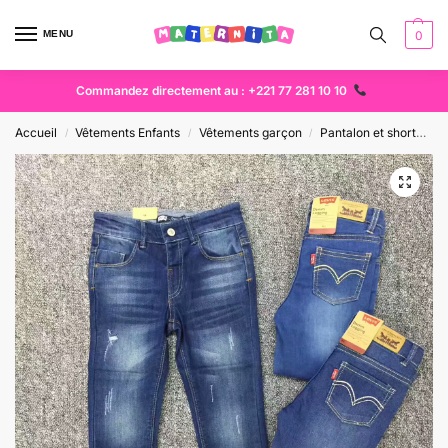
MENU
0
Commandez directement au : +221 77 281 10 10
Accueil
Vêtements Enfants
Vêtements garçon
Pantalon et short
P
/
/
/