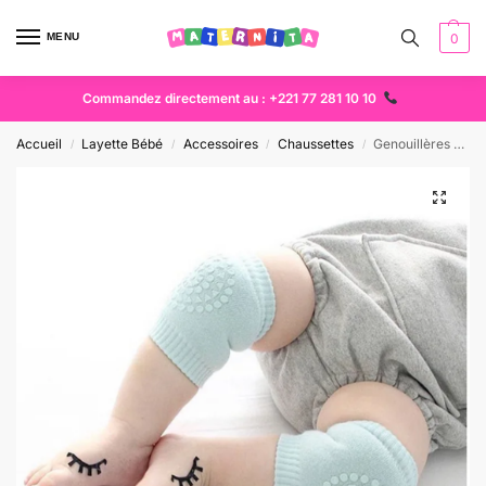
MENU
0
Commandez directement au : +221 77 281 10 10
Accueil
Layette Bébé
Accessoires
Chaussettes
Genouillères bébé antidérapantes – Protection & Apprentissage (0-24 mois) Dakar
/
/
/
/