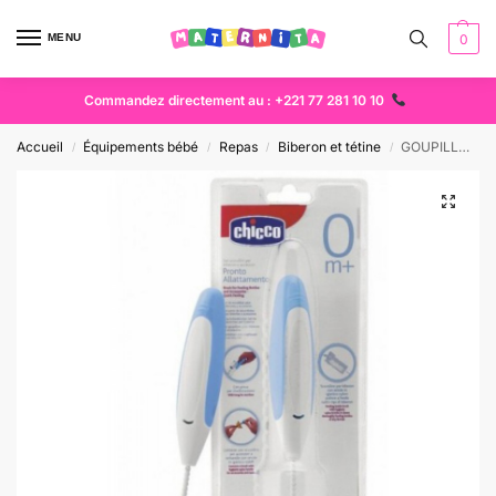
MENU
0
Commandez directement au : +221 77 281 10 10
Accueil
Équipements bébé
Repas
Biberon et tétine
GOUPILLON CHICCO 3 EN 1
/
/
/
/