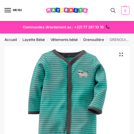
MENU
0
Commandez directement au : +221 77 281 10 10
Accueil
Layette Bébé
Vêtements bébé
Grenouillère
GRENOUILLERE CARTERS RAYURES VERTES
/
/
/
/