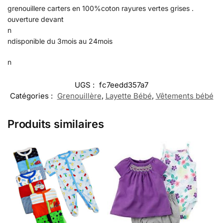
grenouillere carters en 100%coton rayures vertes grises .
ouverture devant
n
ndisponible du 3mois au 24mois
n
UGS :
fc7eedd357a7
Catégories :
Grenouillère
,
Layette Bébé
,
Vêtements bébé
Produits similaires