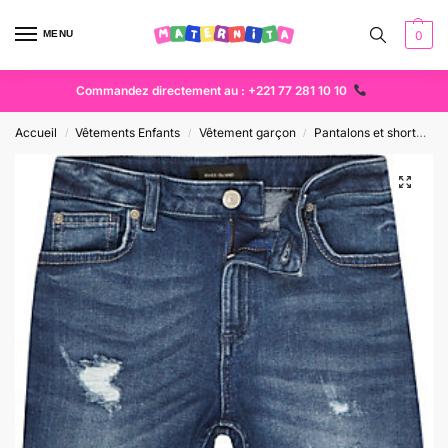
MENU
0
Commandez directement au : +221 77 281 10 10
Accueil
Vêtements Enfants
Vêtement garçon
Pantalons et short
S
/
/
/