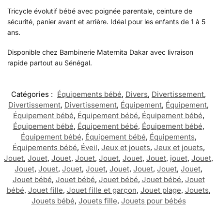
Tricycle évolutif bébé avec poignée parentale, ceinture de
sécurité, panier avant et arrière. Idéal pour les enfants de 1 à 5
ans.
Disponible chez Bambinerie Maternita Dakar avec livraison
rapide partout au Sénégal.
Catégories :
Équipements bébé
,
Divers
,
Divertissement
,
Divertissement
,
Divertissement
,
Équipement
,
Équipement
,
Équipement bébé
,
Équipement bébé
,
Équipement bébé
,
Équipement bébé
,
Équipement bébé
,
Équipement bébé
,
Équipement bébé
,
Équipement bébé
,
Équipements
,
Équipements bébé
,
Éveil
,
Jeux et jouets
,
Jeux et jouets
,
Jouet
,
Jouet
,
Jouet
,
Jouet
,
Jouet
,
Jouet
,
Jouet
,
jouet
,
Jouet
,
Jouet
,
Jouet
,
Jouet
,
Jouet
,
Jouet
,
Jouet
,
Jouet
,
Jouet
,
Jouet bébé
,
Jouet bébé
,
Jouet bébé
,
Jouet bébé
,
Jouet
bébé
,
Jouet fille
,
Jouet fille et garçon
,
Jouet plage
,
Jouets
,
Jouets bébé
,
Jouets fille
,
Jouets pour bébés