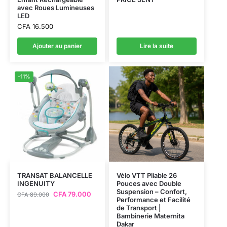
avec Roues Lumineuses
LED
CFA
16.500
Ajouter au panier
Lire la suite
-11%
TRANSAT BALANCELLE
Vélo VTT Pliable 26
INGENUITY
Pouces avec Double
Suspension – Confort,
CFA
79.000
CFA
89.000
Performance et Facilité
de Transport |
Bambinerie Maternita
Dakar