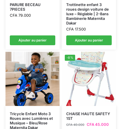
PARURE BECEAU
Trottinette enfant 3
7PIECES
roues design voiture de
luxe – Réglable | 2-8ans
CFA
79.000
Bambinerie Maternita
Dakar
CFA
17.500
Ajouter au panier
Ajouter au panier
-8%
Tricycle Enfant Moto 3
CHAISE HAUTE SAFETY
Roues avec Lumières et
1ST
Musique – Bleu/Rose
CFA
45.000
CFA
49.000
Maternita Dakar