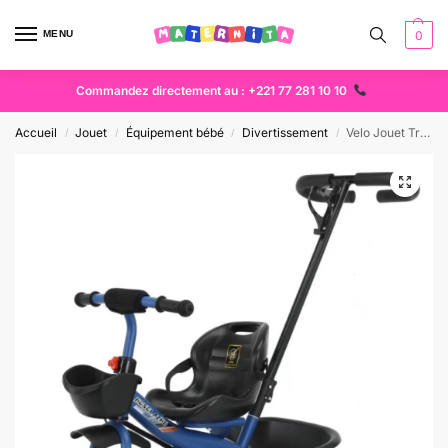
MENU
0
Commandez directement au : +221 77 281 10 10
Accueil
Jouet
Équipement bébé
Divertissement
Velo Jouet Tricycle Évolutif Bébé avec Poignée Parentale et Paniers de Rangement. Maternita Dakar
/
/
/
/