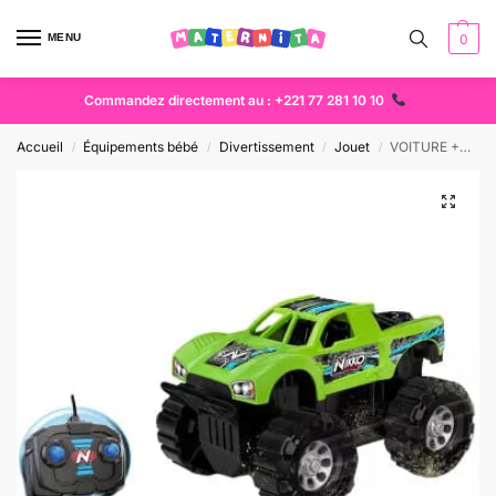
MENU
0
Commandez directement au : +221 77 281 10 10
Accueil
Équipements bébé
Divertissement
Jouet
VOITURE +COMMANDE QUAD VERT MIRAGE
/
/
/
/