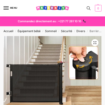
MENU
0
Commandez directement au : +221 77 281 10 10
Accueil
Équipement bébé
Sommeil
Sécurité
Divers
Barrière de sécurité bébé extensible – Protection enfant pour porte et escalier
/
/
/
/
/