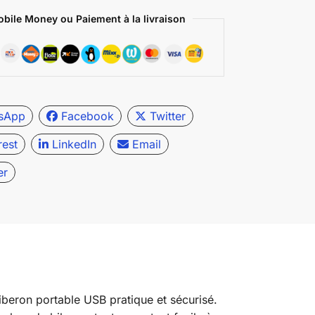
bile Money ou Paiement à la livraison
sApp
Facebook
Twitter
rest
LinkedIn
Email
er
iberon portable USB pratique et sécurisé.