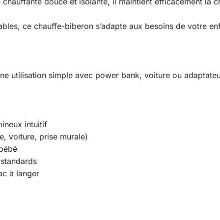
auffante douce et isolante, il maintient efficacement la ch
ables, ce chauffe-biberon s’adapte aux besoins de votre enf
e utilisation simple avec power bank, voiture ou adaptateur
neux intuitif
e, voiture, prise murale)
 bébé
 standards
ac à langer