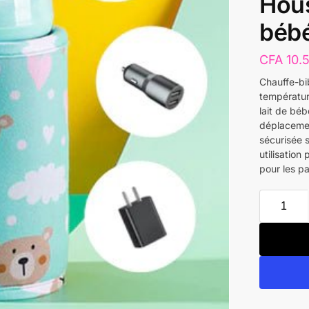
Hous
béb
CFA
10.
Chauffe-bi
température
lait de béb
déplacemen
sécurisée 
utilisation
pour les pa