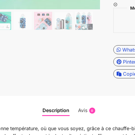
Mo
What
Pinte
Copi
Description
Avis
0
 bonne température, où que vous soyez, grâce à ce chauffe-b