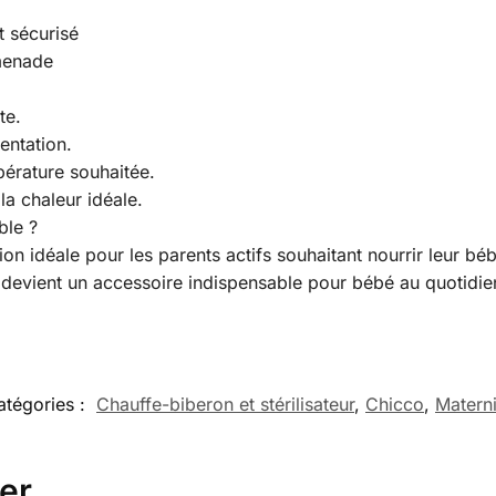
t sécurisé
omenade
te.
entation.
pérature souhaitée.
la chaleur idéale.
ble ?
on idéale pour les parents actifs souhaitant nourrir leur bé
l devient un accessoire indispensable pour bébé au quotidie
atégories :
Chauffe-biberon et stérilisateur
,
Chicco
,
Materni
er