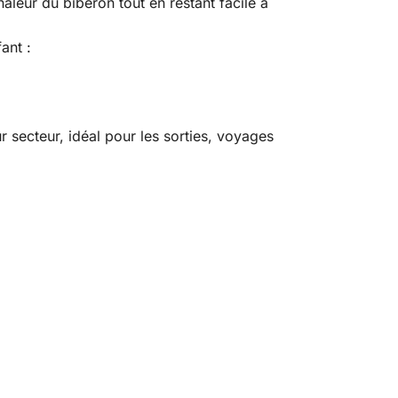
aleur du biberon tout en restant facile à
ant :
 secteur, idéal pour les sorties, voyages