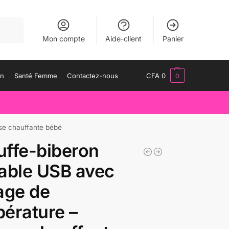
herche
Mon compte
Aide-client
Panier
an
Santé Femme
Contactez-nous
CFA
0
0
se chauffante bébé
ffe-biberon
able USB avec
age de
érature –