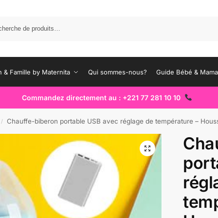
Rec
 & Famille by Maternita
Qui sommes-nous?
Guide Bébé & Mam
Commandez directement au : +221 77 281 10 10
Chauffe-biberon portable USB avec réglage de température – Hous
/
Chau
port
régl
temp