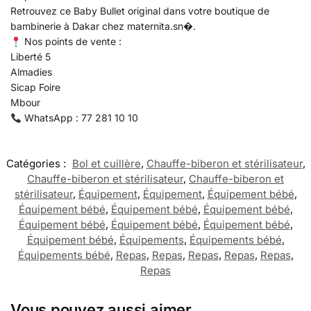
Retrouvez ce Baby Bullet original dans votre boutique de
bambinerie à Dakar chez maternita.sn⁠�.
Nos points de vente :
Liberté 5
Almadies
Sicap Foire
Mbour
WhatsApp : 77 281 10 10
Catégories :
Bol et cuillère
,
Chauffe-biberon et stérilisateur
,
Chauffe-biberon et stérilisateur
,
Chauffe-biberon et
stérilisateur
,
Équipement
,
Équipement
,
Équipement bébé
,
Équipement bébé
,
Équipement bébé
,
Équipement bébé
,
Équipement bébé
,
Équipement bébé
,
Équipement bébé
,
Équipement bébé
,
Équipements
,
Équipements bébé
,
Équipements bébé
,
Repas
,
Repas
,
Repas
,
Repas
,
Repas
,
Repas
Vous pouvez aussi aimer