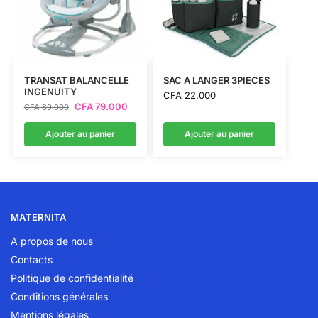
TRANSAT BALANCELLE
SAC A LANGER 3PIECES
INGENUITY
CFA
22.000
CFA
79.000
CFA
89.000
Ajouter au panier
Ajouter au panier
MATERNITA
A propos de nous
Contacts
Politique de confidentialité
Conditions générales
Mentions légales