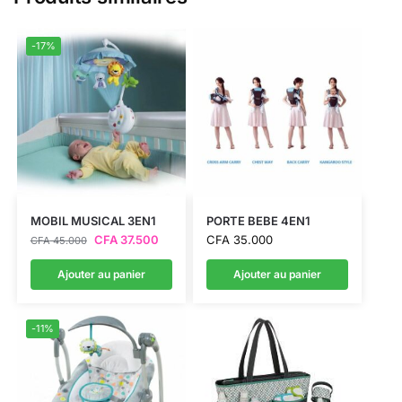
-17%
MOBIL MUSICAL 3EN1
PORTE BEBE 4EN1
CFA
37.500
CFA
35.000
CFA
45.000
Ajouter au panier
Ajouter au panier
-11%