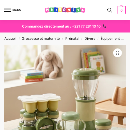
MENU
0
Commandez directement au : +221 77 281 10 10
Accueil
Grossesse et maternité
Prénatal
Divers
Équipement bébé
/
/
/
/