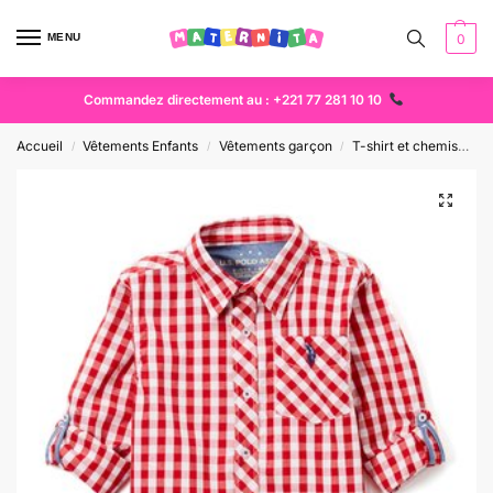
MENU
0
Commandez directement au : +221 77 281 10 10
Accueil
Vêtements Enfants
Vêtements garçon
T-shirt et chemise
/
/
/