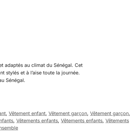
t adaptés au climat du Sénégal. Cet
stylés et à l’aise toute la journée.
au Sénégal.
ant
,
Vêtement enfant
,
Vêtement garçon
,
Vêtement garçon
,
nfants
,
Vêtements enfants
,
Vêtements enfants
,
Vêtements
ensemble