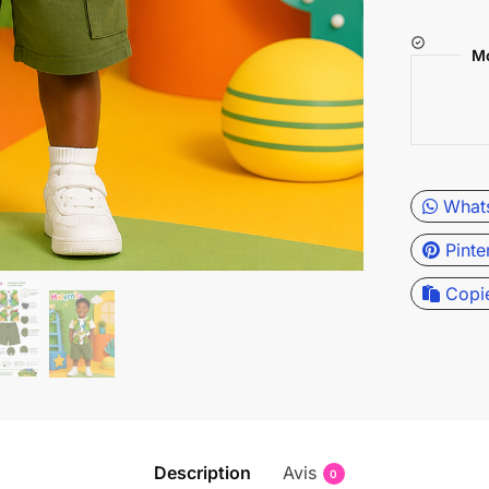
Mo
What
Pinte
Copi
Description
Avis
0