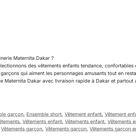
nerie Maternita Dakar ?
lectionnons des vêtements enfants tendance, confortables e
garçons qui aiment les personnages amusants tout en restant 
 Maternita Dakar avec livraison rapide à Dakar et partout 
le garçon
,
Ensemble short
,
Vêtement enfant
,
Vêtement enf
êtements
,
Vêtements enfant
,
Vêtements enfant
,
Vêtements e
,
Vêtements garçon
,
Vêtements garçon
,
Vêtements garçon 