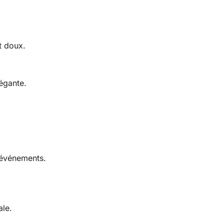
t doux.
égante.
 événements.
ale.