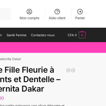
herche
Mon compte
Aide-client
Panier
an
Santé Femme
Contactez-nous
CFA
0
0
Maternita Dakar
 Fille Fleurie à
nts et Dentelle –
rnita Dakar
00
tre petite princesse une allure élégante et