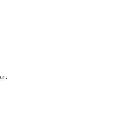
.
ur :