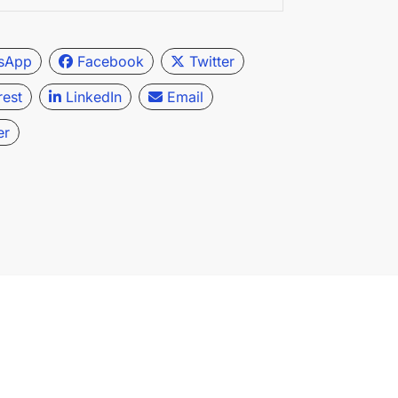
sApp
Facebook
Twitter
rest
LinkedIn
Email
er