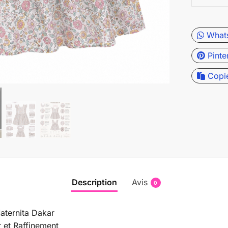
What
Pinte
Copi
Description
Avis
0
Maternita Dakar
r et Raffinement