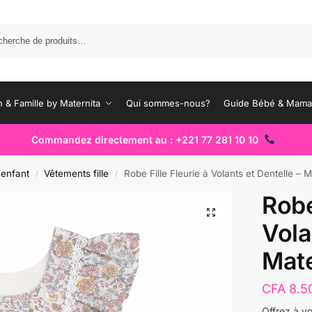
Rec
 & Famille by Maternita
Qui sommes-nous?
Guide Bébé & Mam
Commandez directement au : +221 77 281 10 10
 enfant
Vêtements fille
Robe Fille Fleurie à Volants et Dentelle – 
/
/
Robe
Vola
Mate
CFA
8.5
Offrez à vo