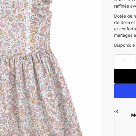
raffinée av
Dotée de m
dentelle et
et conforta
mariages et
Disponible
Mo