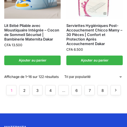
Lit Bébé Pliable avec
Serviettes Hygiéniques Post-
Moustiquaire Intégrée – Cocon
Accouchement Chicco Mamy –
de Sommeil Sécurisé |
30 Pièces | Confort et
Bambinerie Maternita Dakar
Protection Après
Accouchement Dakar
CFA
13.500
CFA
6.500
Ajouter au panier
Ajouter au panier
Affichage de 1–16 sur 122 résultats
1
2
3
4
…
6
7
8