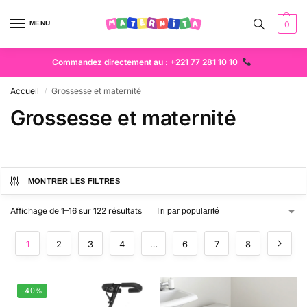
MENU
0
Commandez directement au : +221 77 281 10 10
Accueil
Grossesse et maternité
/
Grossesse et maternité
MONTRER LES FILTRES
Affichage de 1–16 sur 122 résultats
1
2
3
4
…
6
7
8
-40%