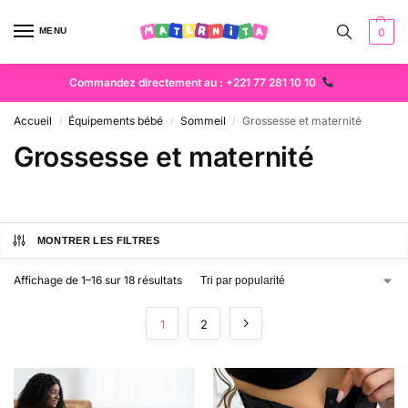
MENU
0
Commandez directement au : +221 77 281 10 10
Accueil
Équipements bébé
Sommeil
Grossesse et maternité
/
/
/
Grossesse et maternité
MONTRER LES FILTRES
Affichage de 1–16 sur 18 résultats
1
2