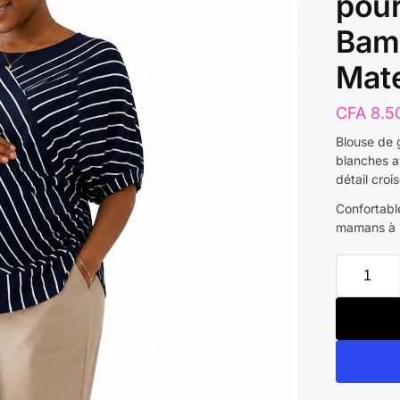
pou
Bam
Mate
CFA
8.5
Blouse de 
blanches a
détail croi
Confortabl
mamans à D