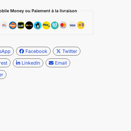
bile Money ou Paiement à la livraison
sApp
Facebook
Twitter
rest
LinkedIn
Email
er