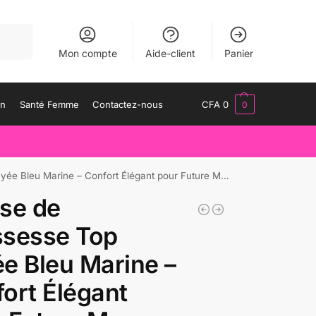
herche
Mon compte
Aide-client
Panier
an
Santé Femme
Contactez-nous
CFA
0
0
ne – Confort Élégant pour Future Maman. Bambinerie Maternita Dakar.
se de
ssesse Top
e Bleu Marine –
ort Élégant