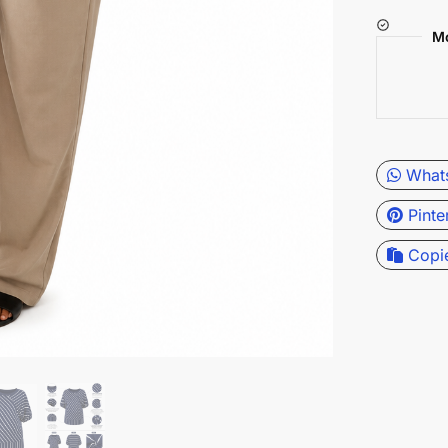
Mo
What
Pinte
Copi