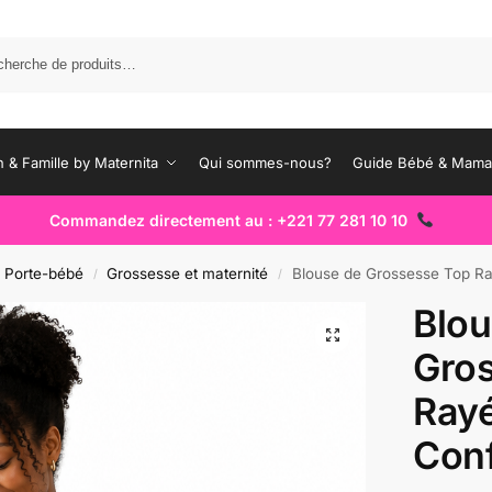
Rec
 & Famille by Maternita
Qui sommes-nous?
Guide Bébé & Mam
Commandez directement au : +221 77 281 10 10
Porte-bébé
Grossesse et maternité
Blouse de Grossesse Top Rayée Bleu Mari
/
/
Blou
Gro
Rayé
Conf