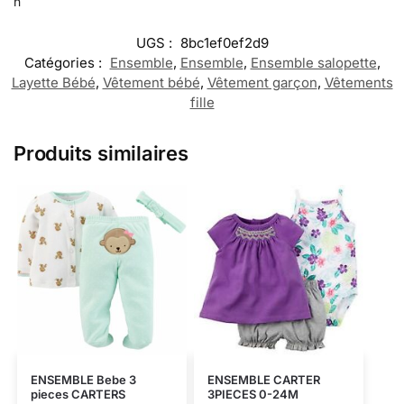
n
UGS :
8bc1ef0ef2d9
Catégories :
Ensemble
,
Ensemble
,
Ensemble salopette
,
Layette Bébé
,
Vêtement bébé
,
Vêtement garçon
,
Vêtements
fille
Produits similaires
ENSEMBLE Bebe 3
ENSEMBLE CARTER
pieces CARTERS
3PIECES 0-24M