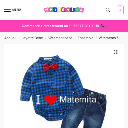
MENU
0
Commandez directement au : +221 77 281 10 10
Accueil
Layette Bébé
Vêtement bébé
Ensemble
Vêtements fille
/
/
/
/