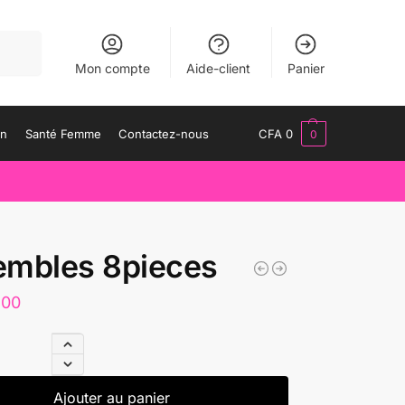
herche
Mon compte
Aide-client
Panier
an
Santé Femme
Contactez-nous
CFA
0
0
embles 8pieces
500
Ajouter au panier