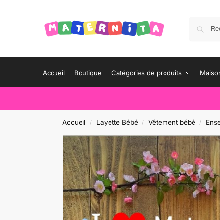
Accueil
Boutique
Catégories de produits
Maison
Accueil
Layette Bébé
Vêtement bébé
Ens
/
/
/