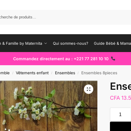
Rec
 & Famille by Maternita
Qui sommes-nous?
Guide Bébé & Mam
Commandez directement au : +221 77 281 10 10
emble
Vêtements enfant
Ensembles
Ensembles 8pieces
/
/
/
Ens
CFA
13.