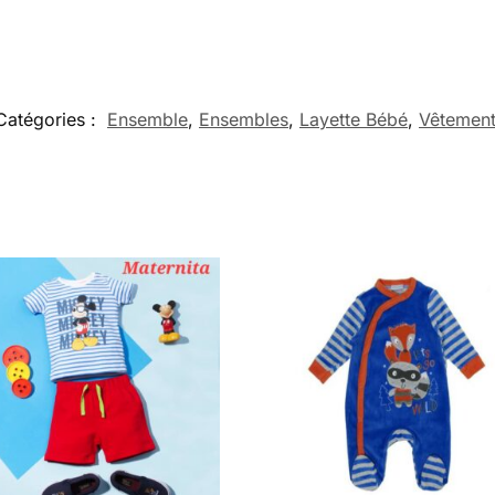
Catégories :
Ensemble
,
Ensembles
,
Layette Bébé
,
Vêtemen