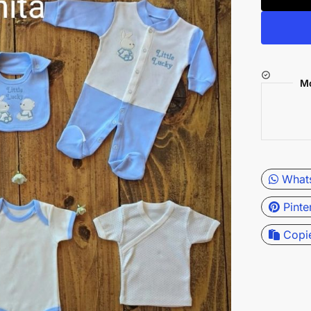
Mo
What
Pinte
Copi