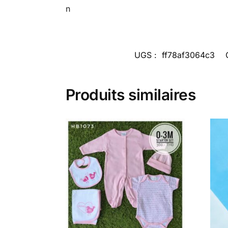
n
UGS :
ff78af3064c3
Produits similaires