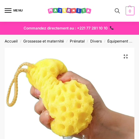
MENU
0
Commandez directement au : +221 77 281 10 10
Accueil
Grossesse et maternité
Prénatal
Divers
Équipement bébé
/
/
/
/