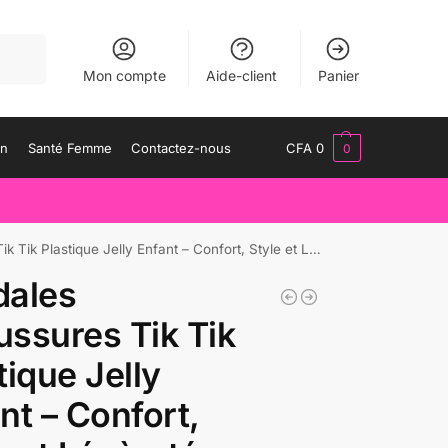
herche
Mon compte
Aide-client
Panier
an
Santé Femme
Contactez-nous
CFA
0
0
stique Jelly Enfant – Confort, Style et Légèreté . Maternita dakar
dales
ssures Tik Tik
tique Jelly
nt – Confort,