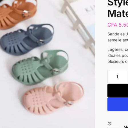
Styl
Mate
CFA
5.5
Sandales J
semelle an
Légères, co
idéales pou
plusieurs 
Mo