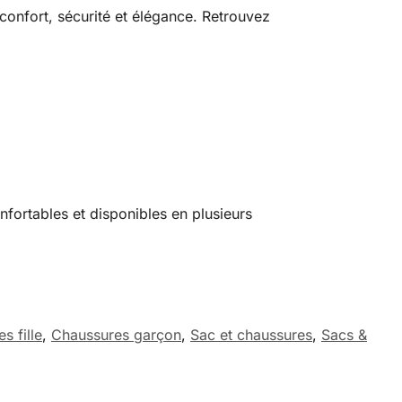
confort, sécurité et élégance. Retrouvez
nfortables et disponibles en plusieurs
s fille
,
Chaussures garçon
,
Sac et chaussures
,
Sacs &