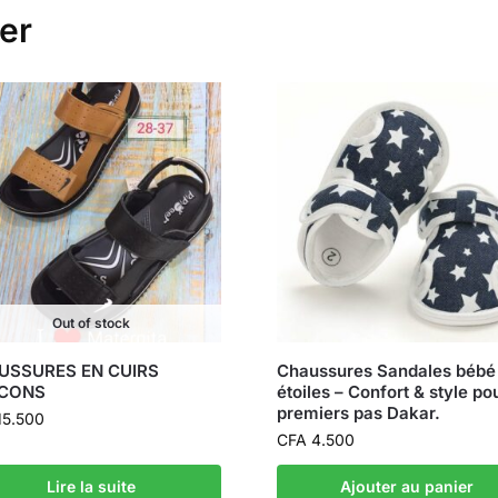
er
Out of stock
USSURES EN CUIRS
Chaussures Sandales bébé
CONS
étoiles – Confort & style po
premiers pas Dakar.
5.500
CFA
4.500
Lire la suite
Ajouter au panier