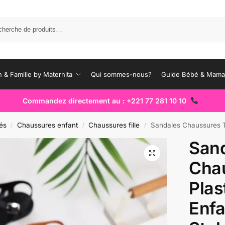
Rec
 & Famille by Maternita
Qui sommes-nous?
Guide Bébé & Mam
Commandez directement au : +221 77 281 10 10
és
Chaussures enfant
Chaussures fille
Sandales Chaussures Tik Tik Pla
/
/
/
San
Chau
Plas
Enfa