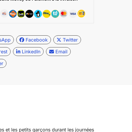
sApp
Facebook
Twitter
rest
LinkedIn
Email
er
s et les petits garçons durant les journées