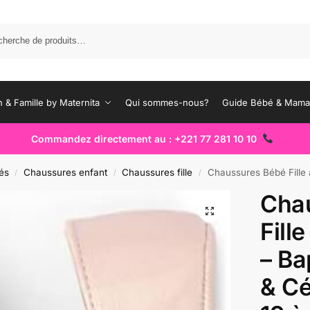
Rec
 & Famille by Maternita
Qui sommes-nous?
Guide Bébé & Mam
Commandez directement au : +221 77 281 10 10
és
Chaussures enfant
Chaussures fille
Chaussures Bébé Fille à Fleur Él
/
/
/
Cha
Fill
– Ba
& Cé