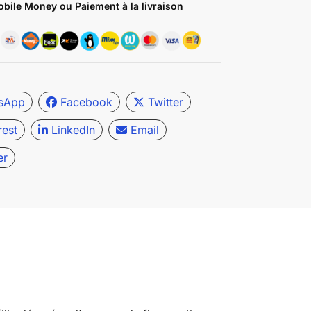
bile Money ou Paiement à la livraison
sApp
Facebook
Twitter
rest
LinkedIn
Email
er