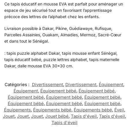
Ce tapis éducatif en mousse EVA est parfait pour aménager un
espace de jeu sécurisé tout en favorisant l’apprentissage
précoce des lettres de l’alphabet chez les enfants.
Livraison possible à Dakar, Pikine, Guédiawaye, Rufisque,
Parcelles Assainies, Ouakam, Almadies, Mermoz, Sacré-Cœur
et dans tout le Sénégal.
: tapis puzzle alphabet Dakar, tapis mousse enfant Sénégal,
tapis éducatif bébé, puzzle lettres alphabet, tapis maternelle
Dakar, dalle mousse EVA 30×30 cm.
Catégories :
Divertissement
,
Divertissement
,
Équipement
,
Équipement
,
Équipement bébé
,
Équipement bébé
,
Équipement bébé
,
Équipement bébé
,
Équipement bébé
,
Équipement bébé
,
Équipement bébé
,
Équipement bébé
,
Équipements
,
Équipements bébé
,
Équipements bébé
,
Éveil
,
Jouet
,
Jouet
,
Jouet
,
Jouet bébé
,
Tapis d'éveil
,
Tapis d'éveil
,
Tapis d'éveil