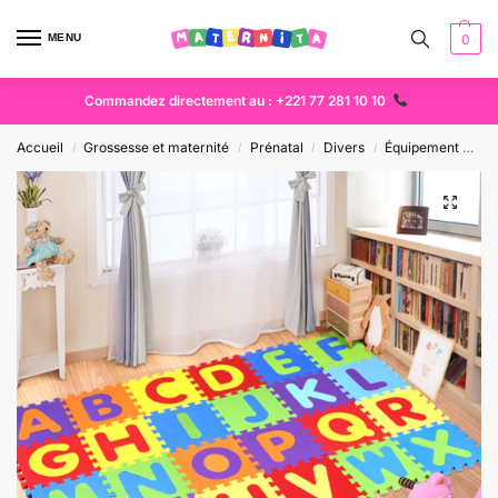
MENU
0
Commandez directement au : +221 77 281 10 10
Accueil
Grossesse et maternité
Prénatal
Divers
Équipement bébé
/
/
/
/