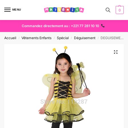
MENU
0
Commandez directement au : +221 77 281 10 10
Accueil
Vêtements Enfants
Spécial
Déguisement
DEGUISEMENT ABEILLE
/
/
/
/