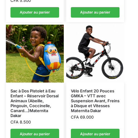
CFA
5.500
Ajouter au panier
Ajouter au panier
Sac à Dos Pistolet à Eau
Vélo Enfant 20 Pouces
Enfant – Réservoir Dorsal
GMKA – VTT avec
Animaux (Abeille,
Suspension Avant, Freins
Pingouin, Coccinelle,
à Disque et Vitesses
Canard…)Maternita
Maternita Dakar
Dakar
CFA
69.000
CFA
8.500
Ajouter au panier
Ajouter au panier