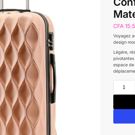
Conf
Mate
CFA
15.
Voyagez av
design mod
Légère, ré
pivotantes 
espace de 
déplacemen