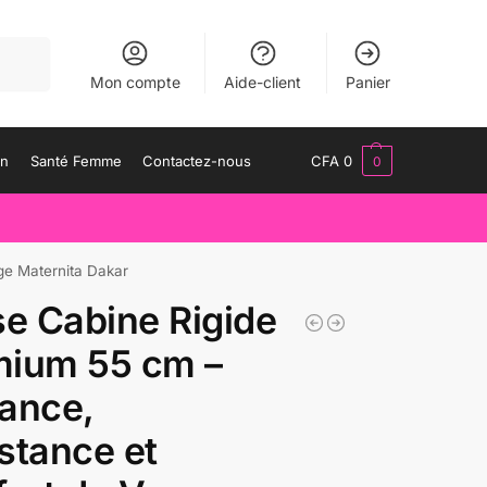
herche
Mon compte
Aide-client
Panier
an
Santé Femme
Contactez-nous
CFA
0
0
ge Maternita Dakar
se Cabine Rigide
mium 55 cm –
ance,
stance et