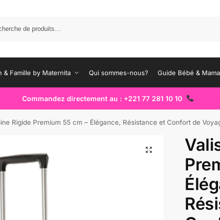
Rec
 & Famille by Maternita
Qui sommes-nous?
Guide Bébé & Mam
Commandez directement au : +221 77 281 10 10
bine Rigide Premium 55 cm – Élégance, Résistance et Confort de Voya
Vali
Pre
Élég
Rési