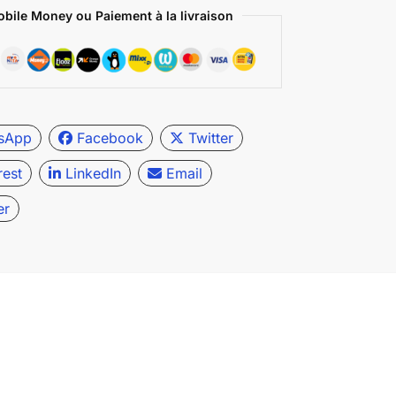
bile Money ou Paiement à la livraison
sApp
Facebook
Twitter
rest
LinkedIn
Email
er