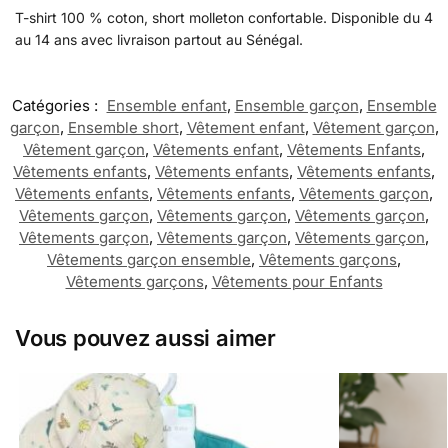
T-shirt 100 % coton, short molleton confortable. Disponible du 4
au 14 ans avec livraison partout au Sénégal.
Catégories :
Ensemble enfant
,
Ensemble garçon
,
Ensemble
garçon
,
Ensemble short
,
Vêtement enfant
,
Vêtement garçon
,
Vêtement garçon
,
Vêtements enfant
,
Vêtements Enfants
,
Vêtements enfants
,
Vêtements enfants
,
Vêtements enfants
,
Vêtements enfants
,
Vêtements enfants
,
Vêtements garçon
,
Vêtements garçon
,
Vêtements garçon
,
Vêtements garçon
,
Vêtements garçon
,
Vêtements garçon
,
Vêtements garçon
,
Vêtements garçon ensemble
,
Vêtements garçons
,
Vêtements garçons
,
Vêtements pour Enfants
Vous pouvez aussi aimer