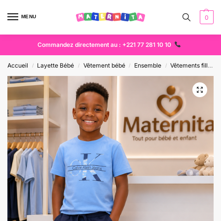
MENU
0
Commandez directement au : +221 77 281 10 10
Accueil
Layette Bébé
Vêtement bébé
Ensemble
Vêtements fille
/
/
/
/