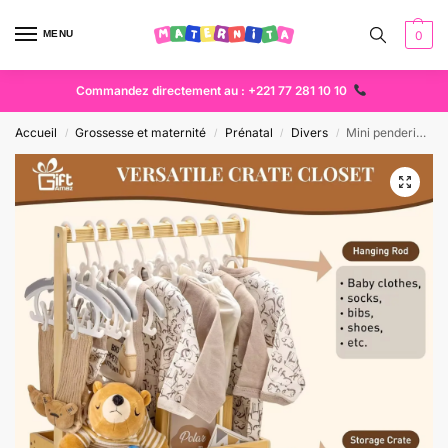
MENU
0
Commandez directement au : +221 77 281 10 10
Accueil
Grossesse et maternité
Prénatal
Divers
Mini penderie en bois pour bébé avec rangement – Organisateur vêtements bébé Dakar
/
/
/
/