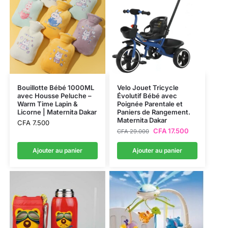
Bouillotte Bébé 1000ML
Velo Jouet Tricycle
avec Housse Peluche –
Évolutif Bébé avec
Warm Time Lapin &
Poignée Parentale et
Licorne | Maternita Dakar
Paniers de Rangement.
Maternita Dakar
CFA
7.500
CFA
17.500
CFA
29.000
Ajouter au panier
Ajouter au panier