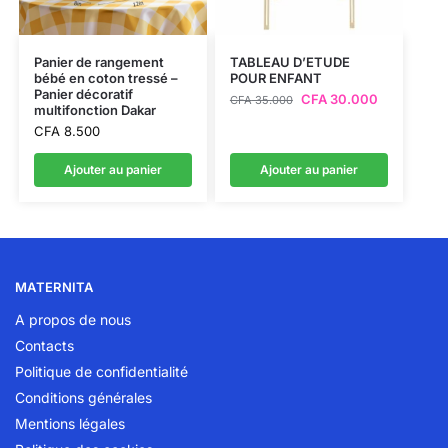
Panier de rangement
TABLEAU D’ETUDE
bébé en coton tressé –
POUR ENFANT
Panier décoratif
CFA
30.000
CFA
35.000
multifonction Dakar
CFA
8.500
Ajouter au panier
Ajouter au panier
MATERNITA
A propos de nous
Contacts
Politique de confidentialité
Conditions générales
Mentions légales